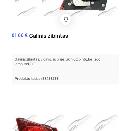
81,66 €
Kaina
Galinis žibintas
Galinis žibintas, vidinis, su priešrūkinių žibintų,be lizdo
lemputei,ECE,...
Produkto kodas: 3845873E