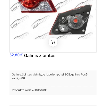
52,80 €
Kaina
Galinis žibintas
Galinis žibintas, vidinis,be lizdo lemputei,ECE, galinis, Pusė:
kairė, -.08,...
Produkto kodas: 3845871E