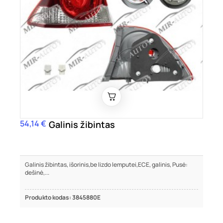
54,14 €
Kaina
Galinis žibintas
Galinis žibintas, išorinis,be lizdo lemputei,ECE, galinis, Pusė:
dešinė,...
Produkto kodas: 3845880E