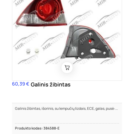
60,39 €
Kaina
Galinis žibintas
Galinis žibintas, išorinis, su lempučių lizdais, ECE, galas, pusė:...
Produkto kodas: 384588-E