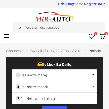
Prisijungti
arba
Registruotis
search
0
0
Toggle
☰
navigation
Pagrindinis
CIVIC (FD) SDN, 10.2005-12.2011
Žibintai
Ieškokite Dalių
Pasirinkite markę
Pasirinkite modelį
Pasirinkite produktų grupę