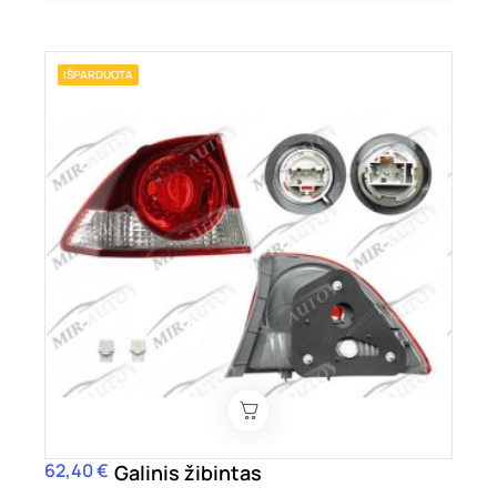
IŠPARDUOTA
62,40 €
Kaina
Galinis žibintas