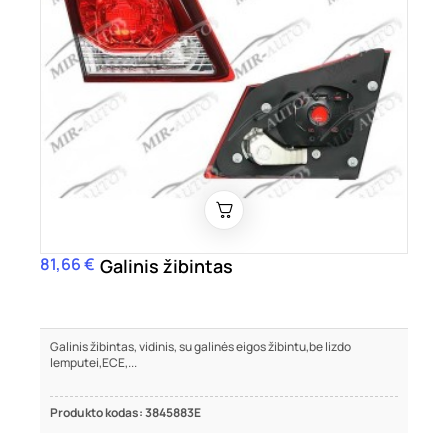
81,66 €
Kaina
Galinis žibintas
Galinis žibintas, vidinis, su galinės eigos žibintu,be lizdo
lemputei,ECE,...
Produkto kodas: 3845883E