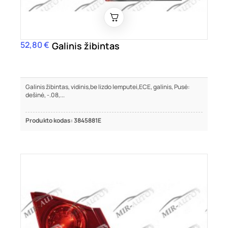
52,80 €
Kaina
Galinis žibintas
Galinis žibintas, vidinis,be lizdo lemputei,ECE, galinis, Pusė:
dešinė, -.08,...
Produkto kodas: 3845881E