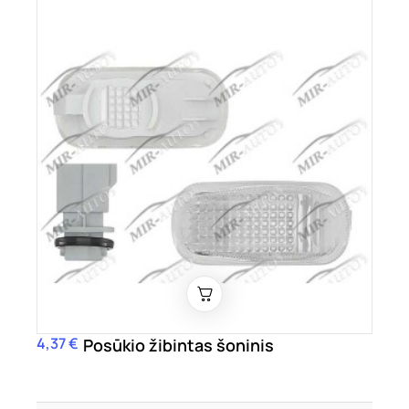
4,37 €
Kaina
Posūkio žibintas šoninis