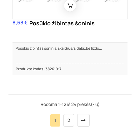
8,68 €
Kaina
Posūkio žibintas šoninis
Posūkio žibintas šoninis, skaidrus/sidabr.,be lizdo...
Produkto kodas: 382619-7
Rodoma 1-12 iš 24 prekės(-ių)
1
2