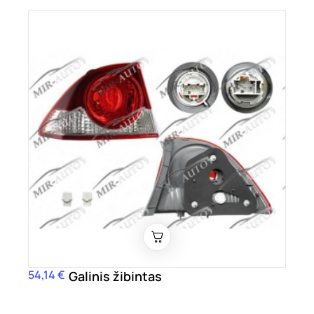
54,14 €
Kaina
Galinis žibintas