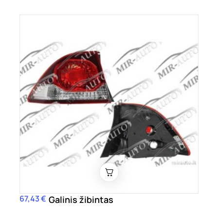
67,43 €
Kaina
Galinis žibintas