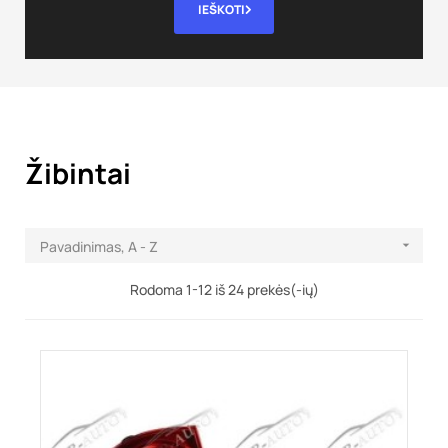
IEŠKOTI
Žibintai
Pavadinimas, A - Z

Rodoma 1-12 iš 24 prekės(-ių)