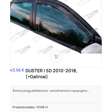
43,56 €
Kaina
DUSTER I 5D 2010-2018,
(+Galiniai)
Šoninių langų deflektoriai - aerodinaminis ir apsauginis...
Produkto kodas: 13108-H