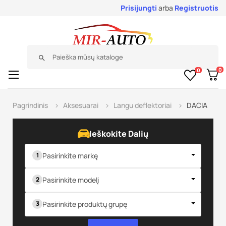
Prisijungti
arba
Registruotis
search
0
0
Toggle
☰
navigation
Pagrindinis
Aksesuarai
Langu deflektoriai
DACIA
Ieškokite Dalių
Pasirinkite markę
Pasirinkite modelį
Pasirinkite produktų grupę