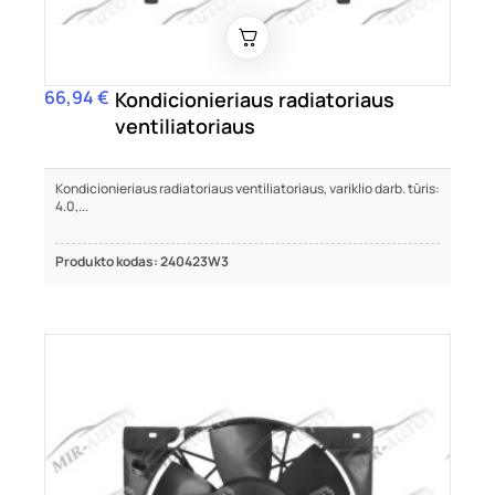
66,94 €
Kaina
Kondicionieriaus radiatoriaus
ventiliatoriaus
Kondicionieriaus radiatoriaus ventiliatoriaus, variklio darb. tūris:
4.0,...
Produkto kodas: 240423W3