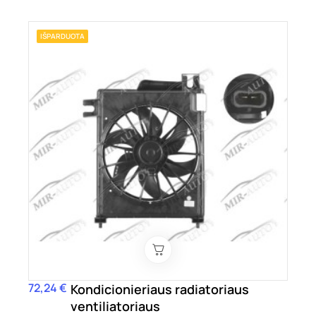
IŠPARDUOTA
72,24 €
Kaina
Kondicionieriaus radiatoriaus
ventiliatoriaus