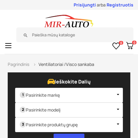
Prisijungti
arba
Registruotis
search
0
0
Toggle
☰
navigation
Pagrindinis
Ventiliatoriai /Visco sankaba
Ieškokite Dalių
Pasirinkite markę
Pasirinkite modelį
Pasirinkite produktų grupę