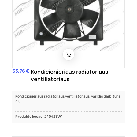
63,76 €
Kaina
Kondicionieriaus radiatoriaus
ventiliatoriaus
Kondicionieriaus radiatoriaus ventiliatoriaus, variklio darb. tūris:
4.0,...
Produkto kodas: 240423W1