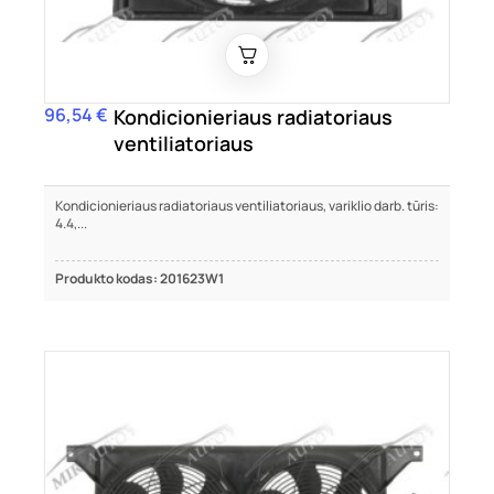
96,54 €
Kaina
Kondicionieriaus radiatoriaus
ventiliatoriaus
Kondicionieriaus radiatoriaus ventiliatoriaus, variklio darb. tūris:
4.4,...
Produkto kodas: 201623W1