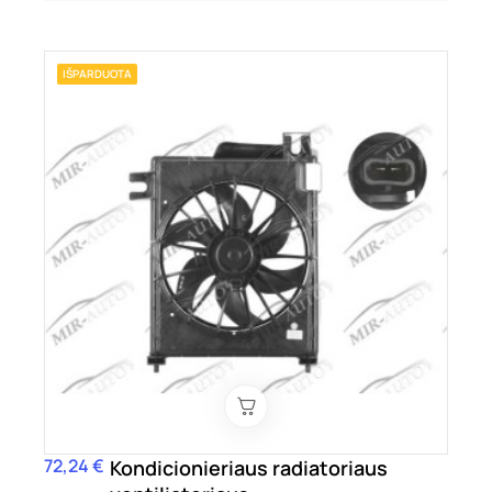
IŠPARDUOTA
72,24 €
Kaina
Kondicionieriaus radiatoriaus