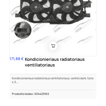
171,88 €
Kaina
Kondicionieriaus radiatoriaus
ventiliatoriaus
Kondicionieriaus radiatoriaus ventiliatoriaus, variklio darb. tūris:
4.3,...
Produkto kodas: 504423W2