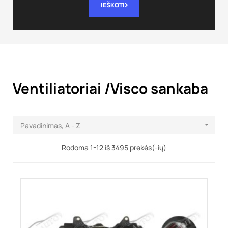
IEŠKOTI
Ventiliatoriai /Visco sankaba
Pavadinimas, A - Z

Rodoma 1-12 iš 3495 prekės(-ių)