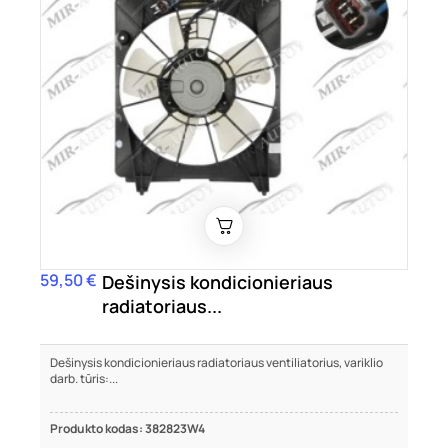
59,50 €
Kaina
Dešinysis kondicionieriaus
radiatoriaus...
Dešinysis kondicionieriaus radiatoriaus ventiliatorius, variklio
darb. tūris:...
Produkto kodas: 382823W4