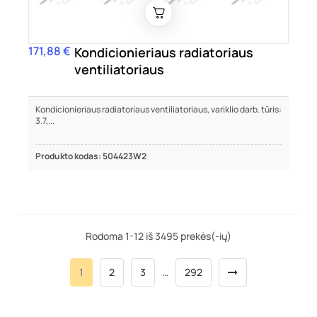
171,88 €
Kaina
Kondicionieriaus radiatoriaus
ventiliatoriaus
Kondicionieriaus radiatoriaus ventiliatoriaus, variklio darb. tūris:
3.7,...
Produkto kodas: 504423W2
Rodoma 1-12 iš 3495 prekės(-ių)
1
2
3
…
292