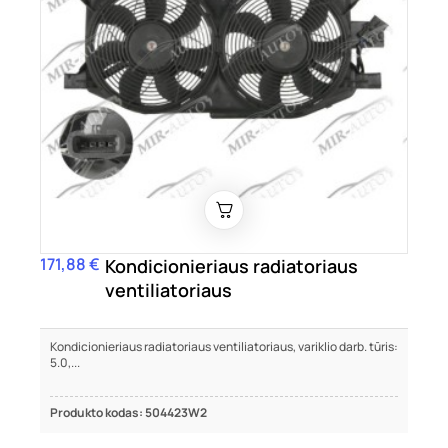
171,88 €
Kaina
Kondicionieriaus radiatoriaus
ventiliatoriaus
Kondicionieriaus radiatoriaus ventiliatoriaus, variklio darb. tūris:
5.0,...
Produkto kodas: 504423W2