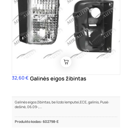
32,60 €
Kaina
Galinės eigos žibintas
Galinės eigos žibintas, be lizdo lemputei,ECE, galinis, Pusė:
dešinė, 06.09-,...
Produkto kodas: 602798-E