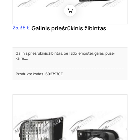
25,36 €
Kaina
Galinis priešrūkinis žibintas
Galinis priešrūkinis žibintas, be lizdo lemputei, galas, pusė:
kairė,...
Produkto kodas: 6027970E