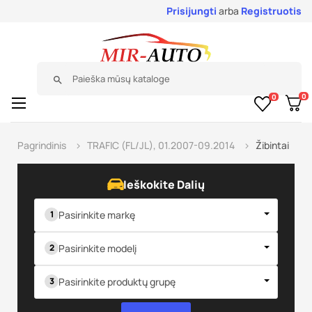
Prisijungti
arba
Registruotis
search
0
0
Toggle
☰
navigation
Pagrindinis
TRAFIC (FL/JL), 01.2007-09.2014
Žibintai
Ieškokite Dalių
Pasirinkite markę
Pasirinkite modelį
Pasirinkite produktų grupę