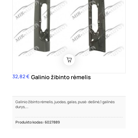
32,82 €
Kaina
Galinio žibinto rėmelis
Galinio žibinto rėmelis, juodas, galas, pusė: dešinė,1 galinės
durys,...
Produkto kodas: 6027889