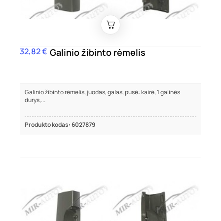
32,82 €
Kaina
Galinio žibinto rėmelis
Galinio žibinto rėmelis, juodas, galas, pusė: kairė, 1 galinės
durys,...
Produkto kodas: 6027879