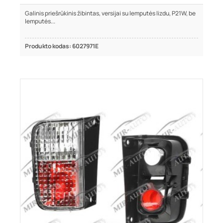
Galinis priešrūkinis žibintas, versijai su lemputės lizdu, P21W, be
lemputės...
Produkto kodas: 6027971E