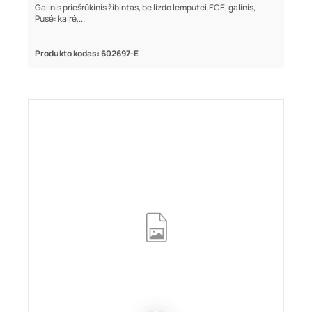
Galinis priešrūkinis žibintas, be lizdo lemputei,ECE, galinis,
Pusė: kairė,...
Produkto kodas: 602697-E