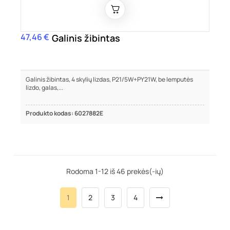
47,46 €
Kaina
Galinis žibintas
Galinis žibintas, 4 skylių lizdas, P21/5W+PY21W, be lemputės
lizdo, galas,...
Produkto kodas: 6027882E
Rodoma 1-12 iš 46 prekės(-ių)
1
2
3
4