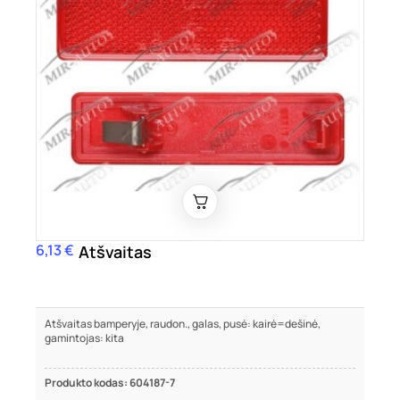
6,13 €
Kaina
Atšvaitas
Atšvaitas bamperyje, raudon., galas, pusė: kairė=dešinė,
gamintojas: kita
Produkto kodas: 604187-7