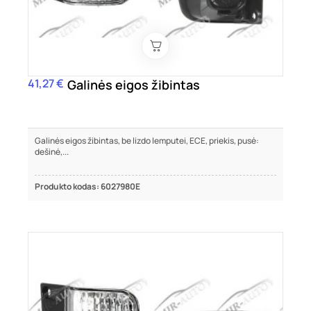
41,27 €
Kaina
Galinės eigos žibintas
Galinės eigos žibintas, be lizdo lemputei, ECE, priekis, pusė:
dešinė,...
Produkto kodas: 6027980E