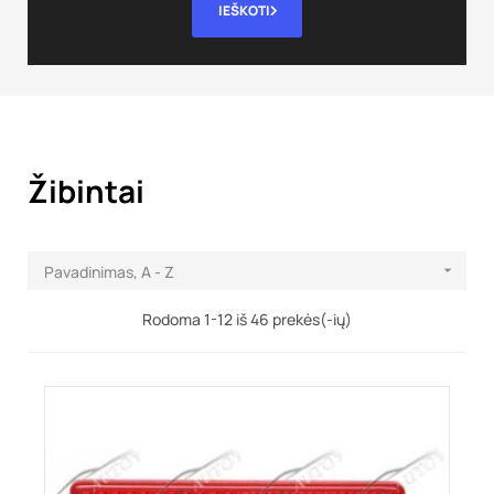
IEŠKOTI
Žibintai
Pavadinimas, A - Z

Rodoma 1-12 iš 46 prekės(-ių)