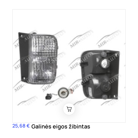
25,68 €
Kaina
Galinės eigos žibintas