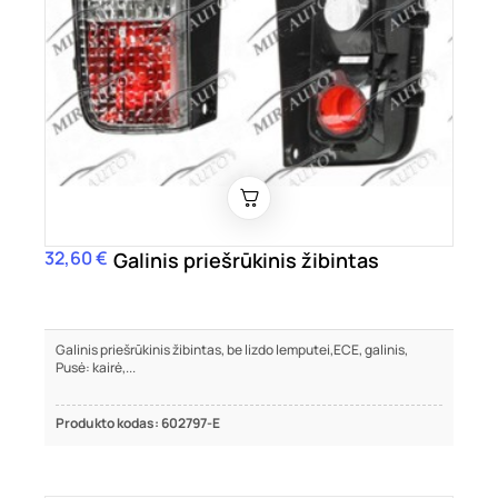
32,60 €
Kaina
Galinis priešrūkinis žibintas
Galinis priešrūkinis žibintas, be lizdo lemputei,ECE, galinis,
Pusė: kairė,...
Produkto kodas: 602797-E