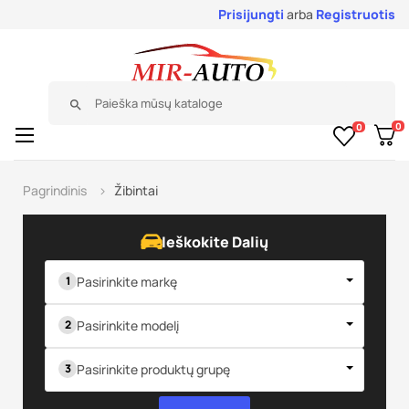
Prisijungti
arba
Registruotis
search
0
0
Toggle
☰
navigation
Pagrindinis
Žibintai
Ieškokite Dalių
Pasirinkite markę
Pasirinkite modelį
Pasirinkite produktų grupę