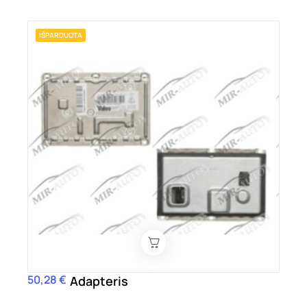
IŠPARDUOTA
50,28 €
Kaina
Adapteris