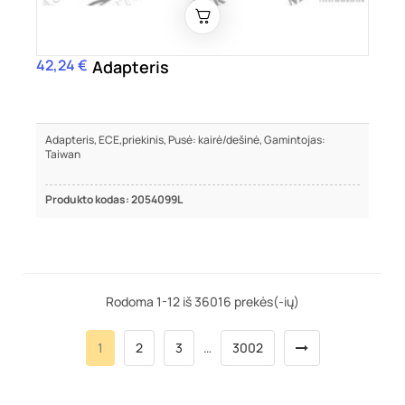
42,24 €
Kaina
Adapteris
Adapteris, ECE,priekinis, Pusė: kairė/dešinė, Gamintojas:
Taiwan
Produkto kodas: 2054099L
Rodoma 1-12 iš 36016 prekės(-ių)
1
2
3
…
3002