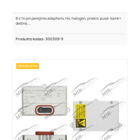
8 ir 14 pin perejimo adapteris, H4, halogen, priekis, pusė: kairė=
dešinė,...
Produkto kodas: 300309-9
IŠPARDUOTA