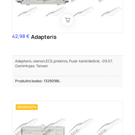
42,98 €
Kaina
Adapteris
Adapteris, xsenon,ECE,priekinis, Pusė: kairė/dešinė, -09.07,
Gamintojas: Taiwan
Produkto kodas: 1329098L
IŠPARDUOTA