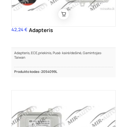
42,24 €
Kaina
Adapteris
Adapteris, ECE,priekinis, Pusė: kairė/dešinė, Gamintojas:
Taiwan
Produkto kodas: 2054099L