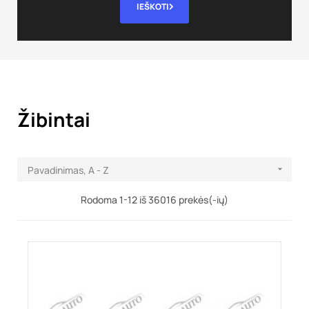
IEŠKOTI
Žibintai
Pavadinimas, A - Z

Rodoma 1-12 iš 36016 prekės(-ių)