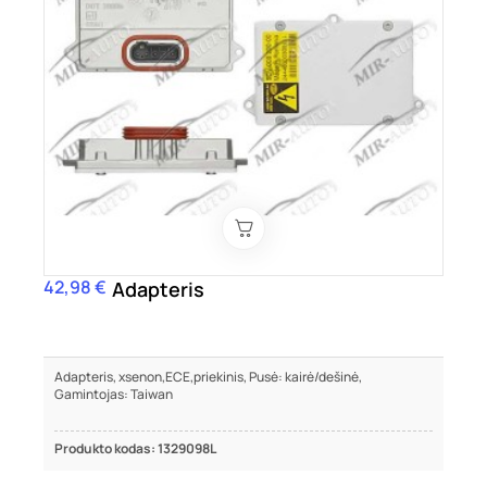
42,98 €
Kaina
Adapteris
Adapteris, xsenon,ECE,priekinis, Pusė: kairė/dešinė,
Gamintojas: Taiwan
Produkto kodas: 1329098L