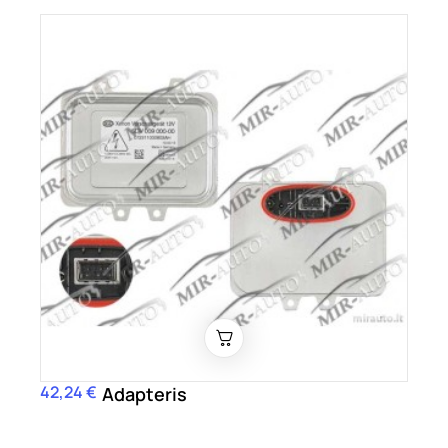
42,24 €
Kaina
Adapteris