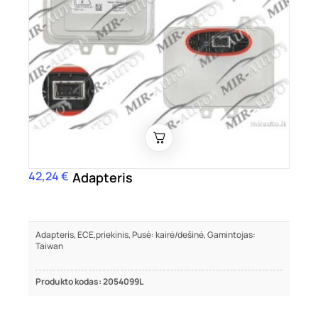
42,24 €
Kaina
Adapteris
Adapteris, ECE,priekinis, Pusė: kairė/dešinė, Gamintojas:
Taiwan
Produkto kodas: 2054099L