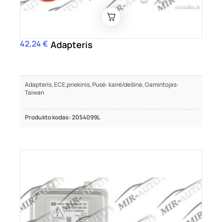
42,24 €
Kaina
Adapteris
Adapteris, ECE,priekinis, Pusė: kairė/dešinė, Gamintojas:
Taiwan
Produkto kodas: 2054099L