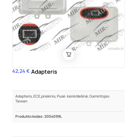
42,24 €
Kaina
Adapteris
Adapteris, ECE,priekinis, Pusė: kairė/dešinė, Gamintojas:
Taiwan
Produkto kodas: 2054099L