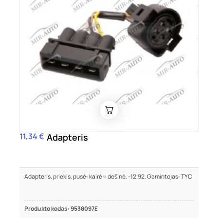
11,34 €
Kaina
Adapteris
Adapteris, priekis, pusė: kairė= dešinė, -12.92, Gamintojas: TYC
Produkto kodas: 9538097E