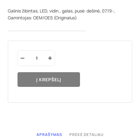
Galinis žibintas, LED, vidin., galas, pusė: dešinė, 07.19-,
Gamintojas: OEM/OES (Originalus)
Į KREPŠELĮ
APRAŠYMAS
PREKĖ DETALIAU