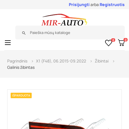
Prisijungti
arba
Registruotis
search
0
0
Toggle
☰
navigation
Pagrindinis
X1 (F48), 06.2015-09.2022
Žibintai
Galinis žibintas
IŠPARDUOTA