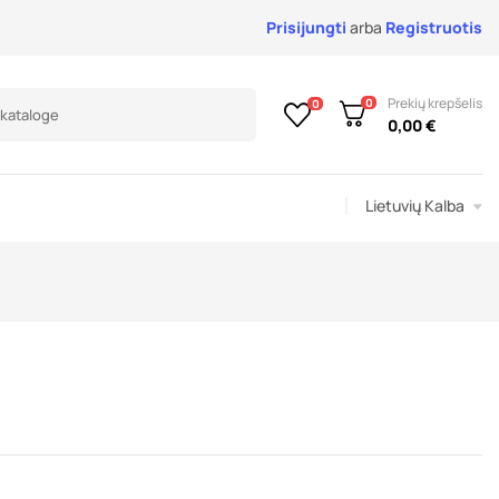
Prisijungti
arba
Registruotis
Prekių krepšelis
0
0
0,00 €
Lietuvių Kalba