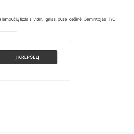
lempučių lizdais, vidin., galas, pusė: dešinė, Gamintojas: TYC
Į KREPŠELĮ