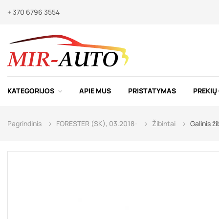
+ 370 6796 3554
KATEGORIJOS
APIE MUS
PRISTATYMAS
PREKIŲ
Pagrindinis
FORESTER (SK), 03.2018-
Žibintai
Galinis ž