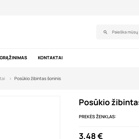
search
 GRĄŽINIMAS
KONTAKTAI
tai
Posūkio žibintas šoninis
Posūkio žibinta
PREKĖS ŽENKLAS:
3,48 €