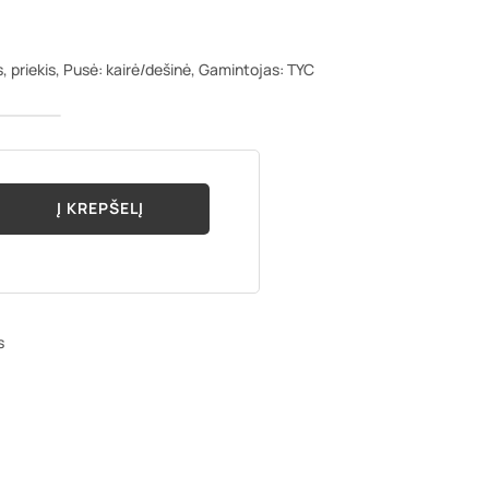
s, priekis, Pusė: kairė/dešinė, Gamintojas: TYC
Į KREPŠELĮ
s