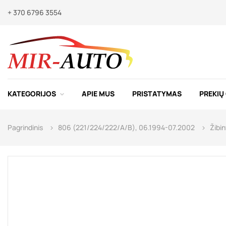
+ 370 6796 3554
KATEGORIJOS
APIE MUS
PRISTATYMAS
PREKIŲ
Pagrindinis
806 (221/224/222/A/B), 06.1994-07.2002
Žibin