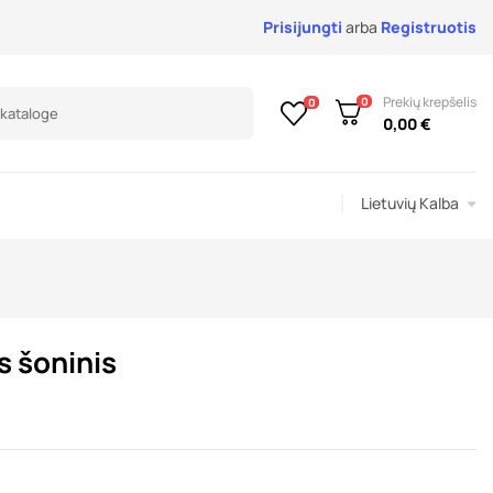
Prisijungti
arba
Registruotis
Prekių krepšelis
0
0
0,00 €
Lietuvių Kalba
s šoninis