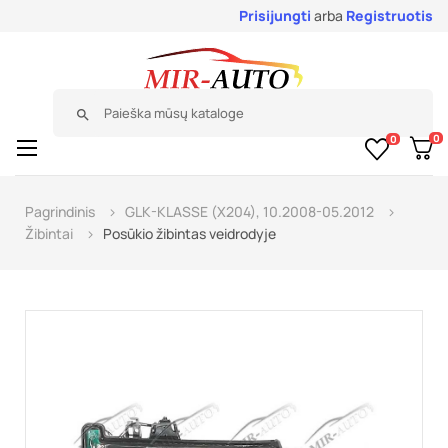
Prisijungti
arba
Registruotis
search
0
0
Toggle
☰
navigation
Pagrindinis
GLK-KLASSE (X204), 10.2008-05.2012
Žibintai
Posūkio žibintas veidrodyje