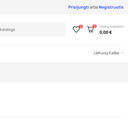
Prisijungti
arba
Registruotis
Prekių krepšelis
0
0
0,00 €
Lietuvių Kalba