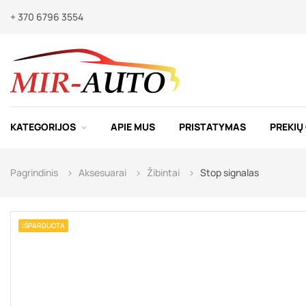
+ 370 6796 3554
KATEGORIJOS
APIE MUS
PRISTATYMAS
PREKIŲ
Pagrindinis
Aksesuarai
Žibintai
Stop signalas
IŠPARDUOTA