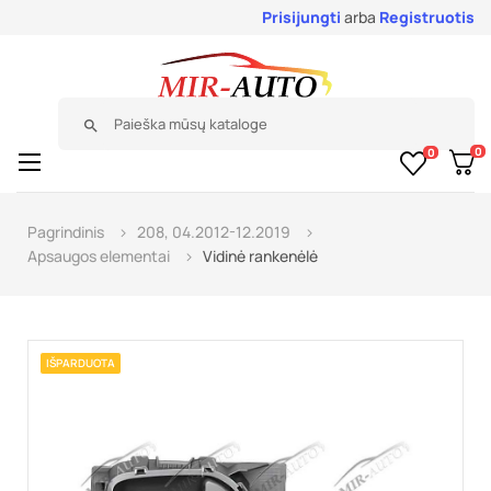
Prisijungti
arba
Registruotis
search
0
0
Toggle
☰
navigation
Pagrindinis
208, 04.2012-12.2019
Apsaugos elementai
Vidinė rankenėlė
IŠPARDUOTA