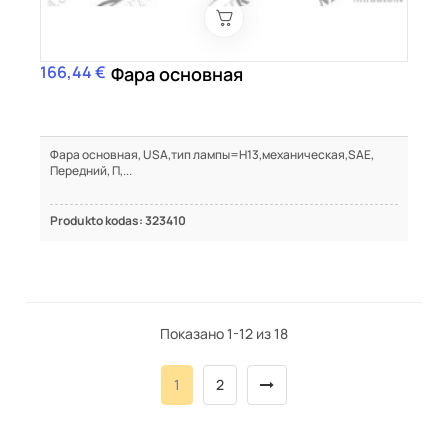
166,44 €
Цена
Фара основная
Фара основная, USA,тип лампы=H13,механическая,SAE,
Передний, П,...
Produkto kodas: 323410
Показано 1-12 из 18
1
2