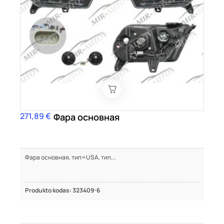
271,89 €
Цена
Фара основная
Фара основная, тип=USA, тип...
Produkto kodas: 323409-6