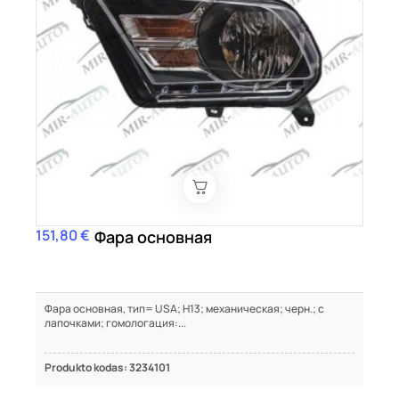
151,80 €
Цена
Фара основная
Фара основная, тип= USA; H13; механическая; черн.; с
лапочками; гомологация:...
Produkto kodas: 3234101