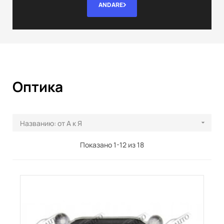
ANDARE
Оптика
Названию: от А к Я

Показано 1-12 из 18