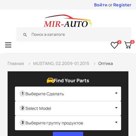
Войти
or
Register
search
0
0
Toggle
☰
navigation
Главная
MUSTANG, 02.2009-01.2015
Оптика
Find Your Parts
Выберите Сделать
Select Model
Выберите группу продуктов