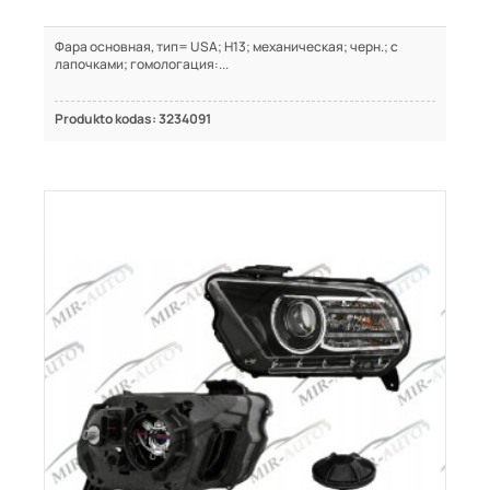
Фара основная, тип= USA; H13; механическая; черн.; с
лапочками; гомологация:...
Produkto kodas: 3234091