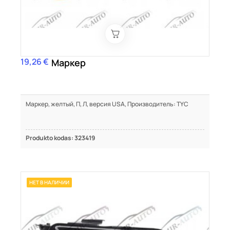
19,26 €
Цена
Маркер
Маркер, желтый, П, Л, версия USA, Производитель: TYC
Produkto kodas: 323419
НЕТ В НАЛИЧИИ