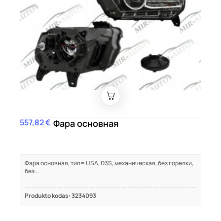
557,82 €
Цена
Фара основная
Фара основная, тип= USA, D3S, механическая, без горелки,
без...
Produkto kodas: 3234093