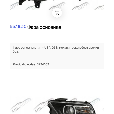
557,82 €
Цена
Фара основная
Фара основная, тип= USA, D3S, механическая, без горелки,
без...
Produkto kodas: 3234103