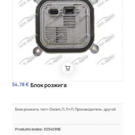
54,78 €
Цена
Блок розжига
Блок розжига, тип= Osram, П, Л=П, Производитель: другой
Produkto kodas: 3234099E